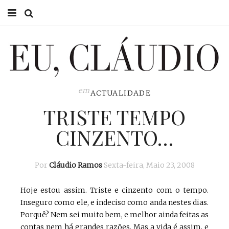
HOME
EU CLÁUDIO
CONSULTÓRIO
em
ACTUALIDADE
TRISTE TEMPO
EU NA TV
CINZENTO…
EU, PAI
ACTUALIDADE
Por
Cláudio Ramos
Sexta-feira, Maio 23, 2008
Hoje estou assim. Triste e cinzento com o tempo.
Inseguro como ele, e indeciso como anda nestes dias.
Porquê? Nem sei muito bem, e melhor ainda feitas as
contas nem há grandes razões. Mas a vida é assim, e