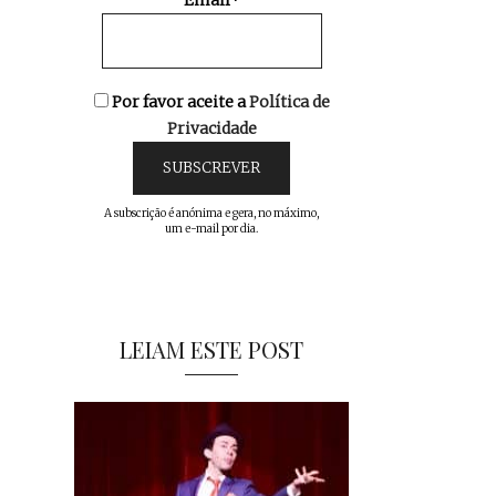
Email*
Por favor aceite a
Política de
Privacidade
A subscrição é anónima e gera, no máximo,
um e-mail por dia.
LEIAM ESTE POST