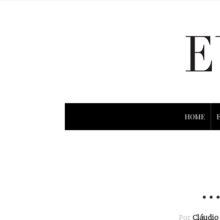
HOME
…
Por
Cláudio