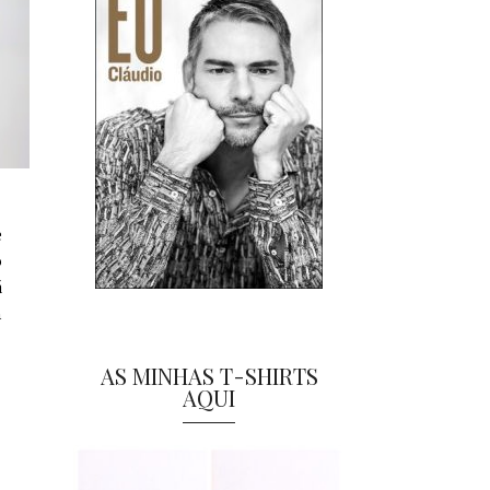
e
o
á
m
AS MINHAS T-SHIRTS
AQUI