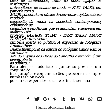
ciclo de conferências, fruto da nossa ligação às
instituições
universitárias do ensino de moda – FAST TALKS, em
parceria com o
MUDE, constitui um núcleo de conversas rápidas sobre o
modo de
expressão da moda na sociedade contemporânea,
explorando os
caminhos e tendências que se anunciam e renovam em
análise neste
projecto. FASHION TODAY / FAST TALKS ABOUT
FASHION é um evento
também aberto ao público. A exposição de fotografia
Amaranthine
Beleza Intemporal, da autoria do fotógrafo Carlos Ramos
vai estar na
sala do arquivo dos Paços do Concelho e também é um
evento aberto
ao público….
‘
Para além de tudo isto, algumas surpresas e um
conjunto de
inaugurações e comemorações que ocorrem sempre
numa Fashion Week
podem ser esperados durante o fim de semana.
Eduarda Abundanza
,
fashion