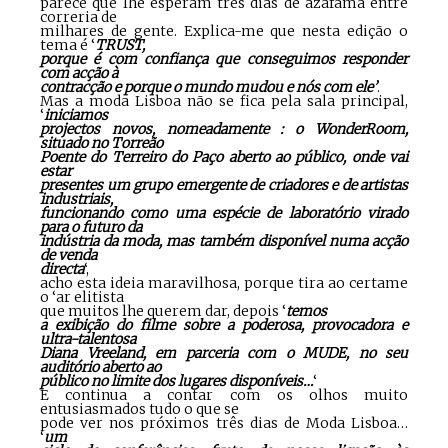
parece que lhe esperam três dias de azáfama entre
correria de
milhares de gente. Explica-me que nesta edição o
tema é ‘
TRUST,
porque é com confiança que conseguimos responder
com acção à
contracção e porque o mundo mudou e nós com ele’
.
Mas a moda Lisboa não se fica pela sala principal,
‘
iniciamos
projectos novos, nomeadamente : o WonderRoom,
situado no Torreão
Poente do Terreiro do Paço aberto ao público, onde vai
estar
presentes um grupo emergente de criadores e de artistas
industriais,
funcionando como uma espécie de laboratório virado
para o futuro da
indústria da moda, mas também disponível numa acção
de venda
directa
‘,
acho esta ideia maravilhosa, porque tira ao certame
o ‘ar elitista
que muitos lhe querem dar, depois ‘
temos
a exibição do filme sobre a poderosa, provocadora e
ultra-talentosa
Diana Vreeland, em parceria com o MUDE, no seu
auditório aberto ao
público no limite dos lugares disponíveis…
‘
E continua a contar com os olhos muito
entusiasmados tudo o que se
pode ver nos próximos três dias de Moda Lisboa…
‘
um