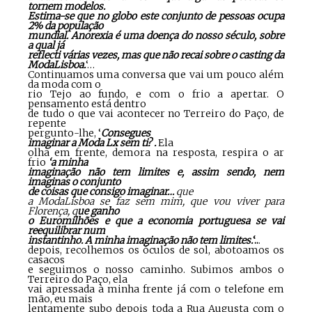
tornem modelos.
Estima-se que no globo este conjunto de pessoas ocupa
2% da população
mundial. Anorexia é uma doença do nosso século, sobre
a qual já
reflecti várias vezes, mas que não recai sobre o casting da
ModaLisboa
.
‘…
Continuamos uma conversa que vai um pouco além
da moda com o
rio Tejo ao fundo, e com o frio a apertar. O
pensamento está dentro
de tudo o que vai acontecer no Terreiro do Paço, de
repente
pergunto-lhe, ‘
Consegues
imaginar a Moda Lx sem ti? .
Ela
olha em frente, demora na resposta, respira o ar
frio
‘a minha
imaginação não tem limites e, assim sendo, nem
imaginas o conjunto
de coisas que consigo imaginar…
que
a ModaLisboa se faz sem mim, que vou viver para
Florença, q
ue ganho
o Euromilhões e que a economia portuguesa se vai
reequilibrar num
instantinho. A minha imaginação não tem limites.
‘..
.
depois, recolhemos os óculos de sol, abotoamos os
casacos
e seguimos o nosso caminho. Subimos ambos o
Terreiro do Paço, ela
vai apressada à minha frente já com o telefone em
mão, eu mais
lentamente subo depois toda a Rua Augusta com o