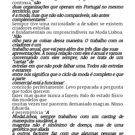
continua, ‘
são
duas organizações que operam em Portugal no mesmo
território, que
é a moda, mas que não são comparáveis, são antes
complementares’
.
Sempre tive uma curiosidade: a de saber se existem
criadores estrelas
e fundamentais ou imprescindíveis na Moda Lisboa,
‘
Não
olho para as coisas dessa maneira. O trabalho com os
criadores é um
trabalho anual, que vai para além dos três dias das suas
apresentações. A nossa relação com eles é anual e vamos
conversando com eles sempre, não se trata de um
“cartaz” de
estrelas em que não pode falhar uma. Todos são estrelas
e estarem
entre nós significa que o ciclo da moda é completo e que
a parte
comercial está a funcionar
.’…
concordo perfeitamente. Levo preparada a pergunta
que todos querem
fazer mas quase nunca a fazem. Falo do estado físico
das modelos que
muitas vezes me parecem demasiado magras. Nisso
Eduarda
é peremptória ‘
A
ModaLisboa, sempre trabalhou com um casting de
manequins saudável, a
magreza não é sinónimo de doença, mas de uma
genética que aliada
a outros factores faz com que algumas pessoas se