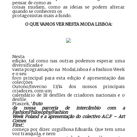
pensar de como as
coisas mudam, como as ideias se podem alterar
quando se conhecem os
protagonistas mais a fundo.
O QUE VAMOS VER NESTA MODA LISBOA:
Nesta
edição, tal como nas outras podemos esperar uma
diversificada e
vasta programação na ModaLisboa é a Fashion Week
e o seu
foco principal para esta edição é apresentação das
colecções
Outono/Inverno 13/14 dos nossos principais
criadores, com um
calendário de 18 desfiles de criadores nacionais e o
desfile
Ptaszek, ‘
fruto
da nossa parceria de intercâmbio com a
FashionPhilosophy/Fashion
Week Poland e a apresentação do colectivo A.C.F – Art
Comes
First.
‘,
começa por dizer orgulhosa Eduarda. Que tem uma
voz tranquila, e nem