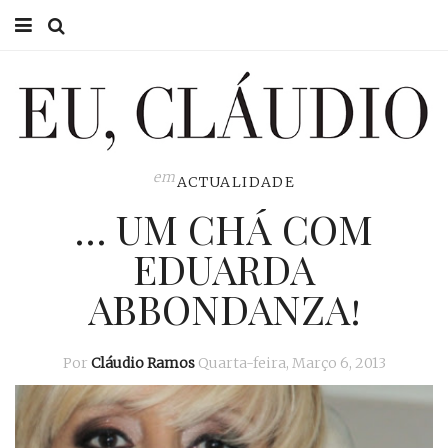
HOME
EU CLÁUDIO
CONSULTÓRIO
em
ACTUALIDADE
… UM CHÁ COM
EU NA TV
EDUARDA
EU, PAI
ABBONDANZA!
ACTUALIDADE
Por
Cláudio Ramos
Quarta-feira, Março 6, 2013