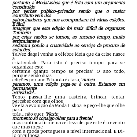
portanto, a ModaLisboa que é feita com um orçamento
constituído
por verbas publico-privadas sendo que o maior
contributo vem dos
patrocinadores que nos acompanham há várias edições.
É fácil
imaginar que esta edição foi mais difícil de organizar.
Também
por estas razões se tornou, ao mesmo tempo, muito
estimulante e
sedutora pondo a criatividade ao serviço da procura de
soluções
‘,
Talvez daqui venha a célebre ideia que da crise nasce
a
criatividade. Para isto é preciso tempo, para se
organizar este
certame quanto tempo se precisa? O ano todo,
porque sendo duas
edições por ano Eduarda é clara, ‘
nunca
paramos, uma edição pega-se à outra. Estamos em
permanente
actividade!
‘…
Tento passar-lhe uma rasteira, brincar, tentar
perceber com que olhos
vê ela a evolução da Moda Lisboa, e peço-lhe que olhe
para
trás… não quer,
‘Neste
momento só consigo olhar para a frente!
‘,
mas continua firme na certeza de que este é o evento
que mas mexe
com a moda portuguesa a nível internacional. E Di-
lo orgulhosa.