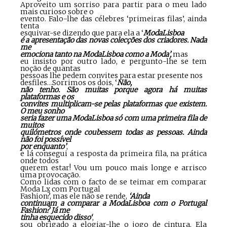
Aproveito um sorriso para partir para o meu lado
mais curioso sobre o
evento. Falo-lhe das célebres ‘primeiras filas’, ainda
tenta
esquivar-se dizendo que para ela a ‘
ModaLisboa
é a apresentação das novas colecções dos criadores. Nada
me
emociona tanto na ModaLisboa como a Moda’,
mas
eu insisto por outro lado, e pergunto-lhe se tem
noção de quantas
pessoas lhe pedem convites para estar presente nos
desfiles…Sorrimos os dois, ‘
Não,
não tenho. São muitas porque agora há muitas
plataformas e os
convites multiplicam-se pelas plataformas que existem.
O meu sonho
seria fazer uma ModaLisboa só com uma primeira fila de
muitos
quilómetros onde coubessem todas as pessoas. Ainda
não foi possível
por enquanto’
,
e lá consegui a resposta da primeira fila, na prática
onde todos
querem estar! Vou um pouco mais longe e arrisco
uma provocação.
Como lidas com o facto de se teimar em comparar
Moda Lx com Portugal
Fashion?, mas ele não se rende,
‘Ainda
continuam a comparar a ModaLisboa com o Portugal
Fashion? Já me
tinha esquecido disso
‘
,
sou obrigado a elogiar-lhe o jogo de cintura. Ela