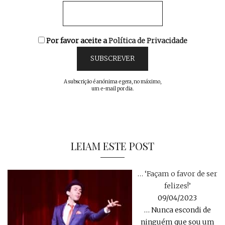
Por favor aceite a
Política de Privacidade
A subscrição é anónima e gera, no máximo,
um e-mail por dia.
LEIAM ESTE POST
… ‘Façam o favor de ser
felizes!’
09/04/2023
… Nunca escondi de
ninguém que sou um