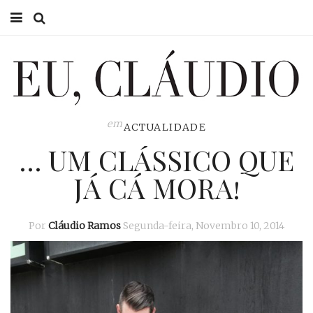
HOME
EU CLÁUDIO
CONSULTÓRIO
em
ACTUALIDADE
… UM CLÁSSICO QUE
EU NA TV
JÁ CÁ MORA!
EU, PAI
ACTUALIDADE
Por
Cláudio Ramos
Segunda-feira, Novembro 10, 2014