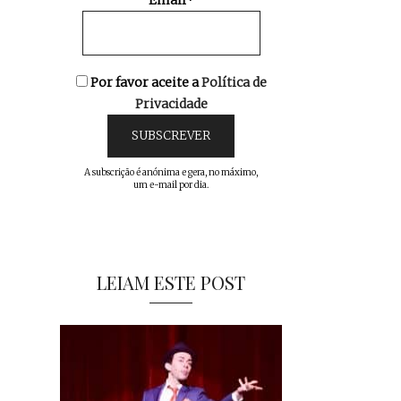
Email*
Por favor aceite a
Política de
Privacidade
A subscrição é anónima e gera, no máximo,
um e-mail por dia.
LEIAM ESTE POST