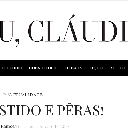
EU CLÁUDIO
CONSULTÓRIO
EU NA TV
EU, PAI
ACTUAL
em
ACTUALIDADE
STIDO E PÊRAS!
o Ramos
Terça-feira, Agosto 18, 2015