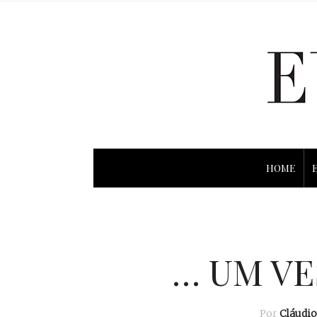
HOME
… UM VE
Por
Cláudi