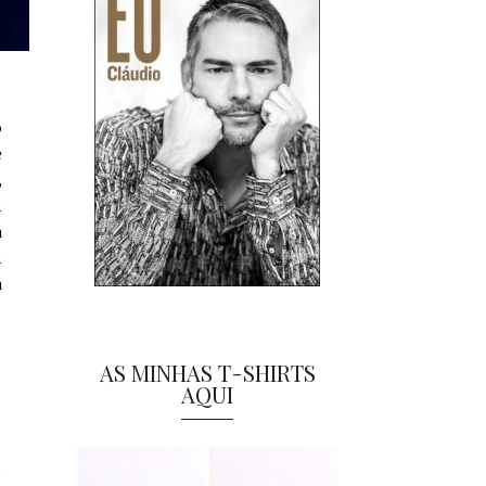
o
e
,
m
a
m
a
AS MINHAS T-SHIRTS
AQUI