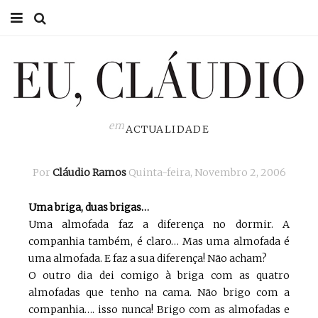
HOME
EU CLÁUDIO
CONSULTÓRIO
em
ACTUALIDADE
EU NA TV
Por
Cláudio Ramos
Quinta-feira, Novembro 2, 2006
EU, PAI
Uma briga, duas brigas…
ACTUALIDADE
Uma almofada faz a diferença no dormir. A
companhia também, é claro… Mas uma almofada é
uma almofada. E faz a sua diferença! Não acham?
O outro dia dei comigo à briga com as quatro
almofadas que tenho na cama. Não brigo com a
companhia…. isso nunca! Brigo com as almofadas e