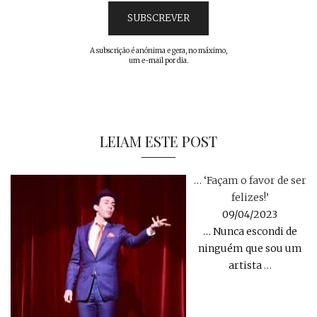
A subscrição é anónima e gera, no máximo,
um e-mail por dia.
LEIAM ESTE POST
… ‘Façam o favor de ser
felizes!’
09/04/2023
… Nunca escondi de
ninguém que sou um
artista
…