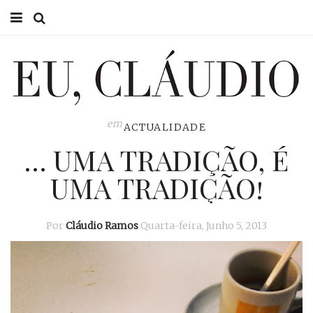
HOME
EU CLÁUDIO
CONSULTÓRIO
em
ACTUALIDADE
… UMA TRADIÇÃO, É
EU NA TV
UMA TRADIÇÃO!
EU, PAI
ACTUALIDADE
Por
Cláudio Ramos
Quarta-feira, Junho 5, 2013