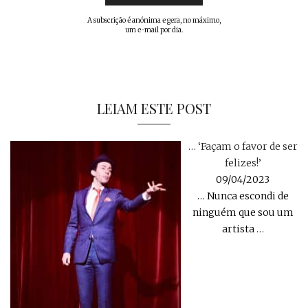
A subscrição é anónima e gera, no máximo,
um e-mail por dia.
LEIAM ESTE POST
… ‘Façam o favor de ser
felizes!’
09/04/2023
… Nunca escondi de
ninguém que sou um
artista
…