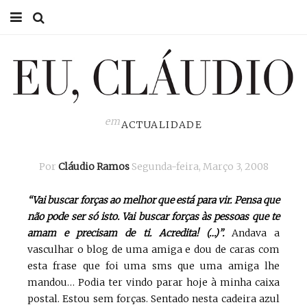
HOME
EU CLÁUDIO
CONSULTÓRIO
em
ACTUALIDADE
EU NA TV
Por
Cláudio Ramos
Segunda-feira, Março 3, 2008
EU, PAI
“Vai buscar forças ao melhor que está para vir. Pensa que
ACTUALIDADE
não pode ser só isto. Vai buscar forças às pessoas que te
amam e precisam de ti. Acredita! (…)”.
Andava a
vasculhar o blog de uma amiga e dou de caras com
esta frase que foi uma sms que uma amiga lhe
mandou… Podia ter vindo parar hoje à minha caixa
postal. Estou sem forças. Sentado nesta cadeira azul