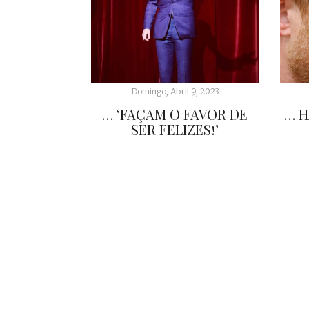
Domingo, Abril 9, 2023
… ‘FAÇAM O FAVOR DE
… H
SER FELIZES!’