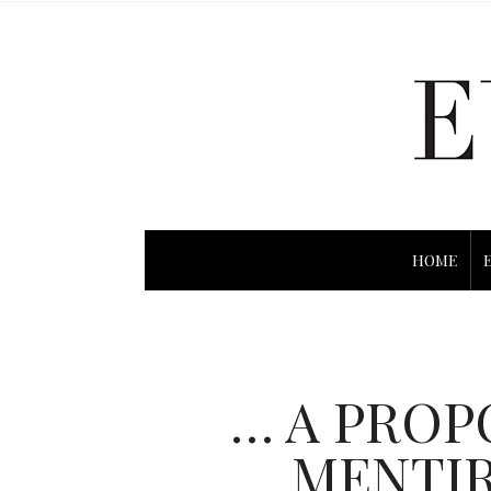
HOME
… A PROP
MENTIR