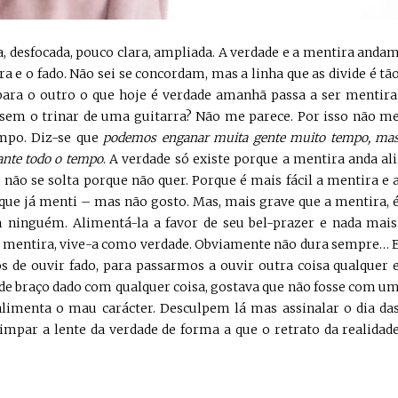
a, desfocada, pouco clara, ampliada. A verdade e a mentira anda
a e o fado. Não sei se concordam, mas a linha que as divide é tã
ra o outro o que hoje é verdade amanhã passa a ser mentira
 sem o trinar de uma guitarra? Não me parece. Por isso não m
mpo. Diz-se que
podemos enganar muita gente muito tempo, ma
ante todo o tempo
. A verdade só existe porque a mentira anda ali
ão se solta porque não quer. Porque é mais fácil a mentira e 
 que já menti – mas não gosto. Mas, mais grave que a mentira, 
 ninguém. Alimentá-la a favor de seu bel-prazer e nada mais
é mentira, vive-a como verdade. Obviamente não dura sempre… 
 de ouvir fado, para passarmos a ouvir outra coisa qualquer 
de braço dado com qualquer coisa, gostava que não fosse com u
limenta o mau carácter. Desculpem lá mas assinalar o dia da
impar a lente da verdade de forma a que o retrato da realidad