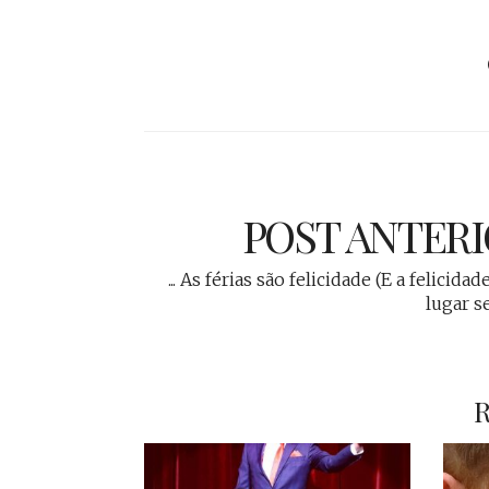
POST ANTER
... As férias são felicidade (E a felicida
lugar s