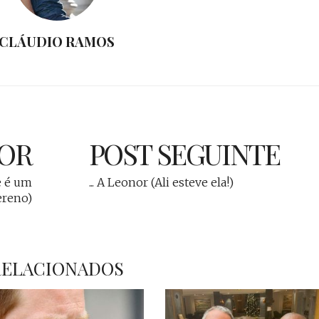
CLÁUDIO RAMOS
IOR
POST SEGUINTE
de é um
... A Leonor (Ali esteve ela!)
ereno)
RELACIONADOS