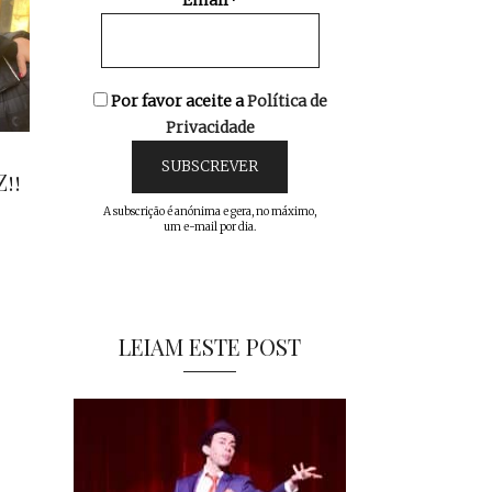
Email*
Por favor aceite a
Política de
Privacidade
!!
A subscrição é anónima e gera, no máximo,
um e-mail por dia.
LEIAM ESTE POST