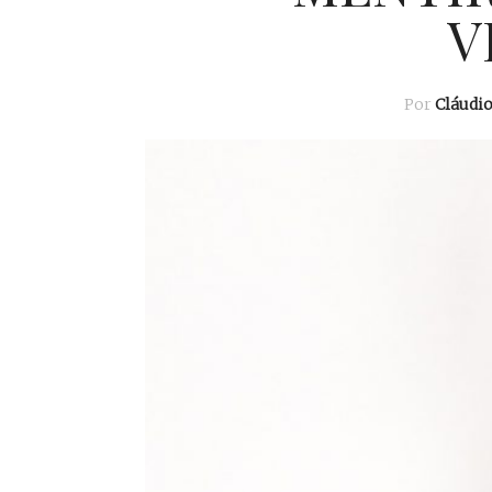
V
Por
Cláudi