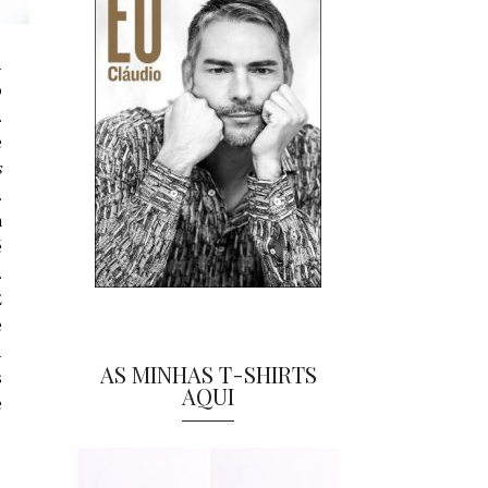
m
o
.
e
s
.
a
é
.
E
e
m
AS MINHAS T-SHIRTS
s
AQUI
e