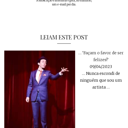
A subscrição é anónima e gera, no máximo,
um e-mail por dia.
LEIAM ESTE POST
… ‘Façam o favor de ser
felizes!’
09/04/2023
… Nunca escondi de
ninguém que sou um
artista
…