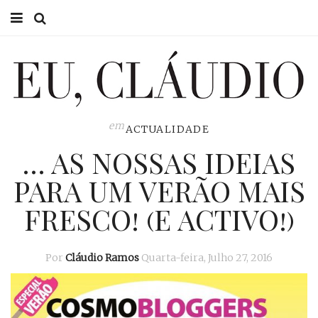
HOME
EU CLÁUDIO
CONSULTÓRIO
em
ACTUALIDADE
… AS NOSSAS IDEIAS
EU NA TV
PARA UM VERÃO MAIS
EU, PAI
FRESCO! (E ACTIVO!)
ACTUALIDADE
Por
Cláudio Ramos
Quarta-feira, Julho 27, 2016