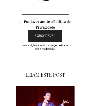
Email*
Por favor aceite a
Política de
Privacidade
A subscrição é anónima e gera, no máximo,
um e-mail por dia.
LEIAM ESTE POST