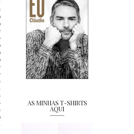
r
s
a
a
e
o
a
a
a
e
e
s
l
s
AS MINHAS T-SHIRTS
s
AQUI
s
a
m