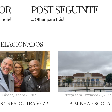
IOR
POST SEGUINTE
 hoje!
… Olhar para trás!
RELACIONADOS
Sábado, Janeiro 21, 2023
Terça-feira, Dezembro 20, 2022
S TRÊS. OUTRA VEZ!!
… A MINHA ESCOLA!