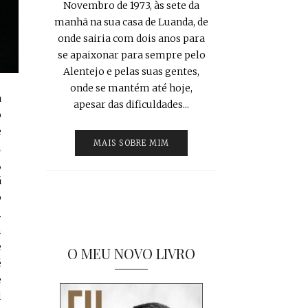
Novembro de 1973, às sete da
manhã na sua casa de Luanda, de
onde sairia com dois anos para
se apaixonar para sempre pelo
Alentejo e pelas suas gentes,
onde se mantém até hoje,
a
apesar das dificuldades...
o
e
MAIS SOBRE MIM
m
,
á
o
.
m
e
O MEU NOVO LIVRO
é
e
l