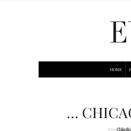
HOME
… CHICAG
Por
Cláudi