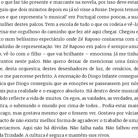
 o que faz tão presente e marcante na novela, por isso deve esta
uiu que dois minutos depois eu já só visse a Roxie. Depois temo
ados e que representa ‘o musical’ em Portugal como poucas, a su
her destes palcos. Tem a escola de tudo o que os rodeia e vê-l
eixa-me orgulhoso do caminho que fez até aqui chegar. Chegou 
nto num belíssimo espectáculo onde Zé Raposo contacena com 
bailinho de representação. Ver Zé Raposo em palco é sempre um
, vê-lo com o filho – que vai brilhante – emociona. Já me tinh
juntos neste palco. Não quero deixar de mencionar uma únic
e, desta orquestra, destes desenhadores de luz, de cenários, d
o me parecesse perfeito. A encenação do Diogo Infante consegu
nica que Diogo conseguiu que as emoções se passeassem por nó
is pura realidade e o exagero absoluto. Há dentro deste musica
do reflecte a vida de muitos. Os egos, as vaidades, as verdades, a
entira, o submundo o mundo por cima de todos… Podia estar mai
icago, mas gostava mesmo que o fossem ver. Gostava por vária
facto de não existir melhor forma de agradecer o trabalho de um
reciarmos. Aqui não há dúvidas. Não falha nada. Não falhou e
da Trindade. A cultura é segura e mantém-nos vivos.