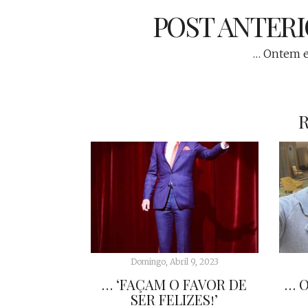
POST ANTER
… Ontem e
Domingo, Abril 9, 2023
… ‘FAÇAM O FAVOR DE
… O
SER FELIZES!’