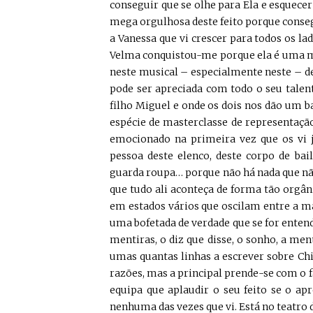
conseguir que se olhe para Ela e esquecer
mega orgulhosa deste feito porque conseg
a Vanessa que vi crescer para todos os l
Velma conquistou-me porque ela é uma mul
neste musical – especialmente neste – d
pode ser apreciada com todo o seu tale
filho Miguel e onde os dois nos dão um 
espécie de masterclasse de representação
emocionado na primeira vez que os vi 
pessoa deste elenco, deste corpo de bail
guarda roupa… porque não há nada que nã
que tudo ali aconteça de forma tão orgâ
em estados vários que oscilam entre a ma
uma bofetada de verdade que se for entendi
mentiras, o diz que disse, o sonho, a m
umas quantas linhas a escrever sobre Ch
razões, mas a principal prende-se com o 
equipa que aplaudir o seu feito se o ap
nenhuma das vezes que vi. Está no teatro 