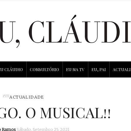
EU CLÁUDIO
CONSULTÓRIO
EU NA TV
EU, PAI
ACTUAL
em
ACTUALIDADE
O. O MUSICAL!!
o Ramos
Sábado, Setembro 25, 2021