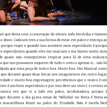
z só que desta com a renovação do elenco. Inês Herérdia e Vaness
to disso. Cada um tem a sua forma de estar em palco e entrega a
o porque viajei e quando isso acontece num espectáculo é porqu
pete espectáculos quando eles me marcam e me fazem sentir nu
nde quase não conseguimos respirar para lá de uma máscara
 que nos possamos esquecer de tudo o resto e apenas ir… não h
ápida que uma peça de teatro boa. Muito boa. Um Musical com
 que durante quase duas horas nos imaginemos em outro lugar
verdade e muito boa engrenagem percebemos que o teatro é u
ste é um bom espectáculo e por isso deve ser visto ( e revisto s
rimeira vez que vi a Inês em palco, arrebatadora, porque 
 durante o dia grava cenas de ‘Nélinha’ no Festa é Festa s
 maravilhosa Roxie no palco do Trindade. Não é tarefa fáci