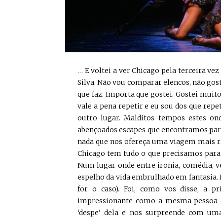
… E voltei a ver Chicago pela terceira ve
Silva. Não vou comparar elencos, não gos
que faz. Importa que gostei. Gostei muit
vale a pena repetir e eu sou dos que re
outro lugar. Malditos tempos estes o
abençoados escapes que encontramos para
nada que nos ofereça uma viagem mais r
Chicago tem tudo o que precisamos para
Num lugar onde entre ironia, comédia, 
espelho da vida embrulhado em fantasia. E
for o caso). Foi, como vos disse, a p
impressionante como a mesma pessoa que
‘despe’ dela e nos surpreende com uma