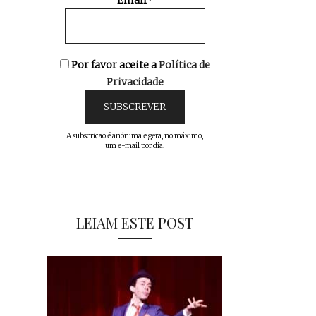
Email*
Por favor aceite a
Política de
Privacidade
A subscrição é anónima e gera, no máximo,
um e-mail por dia.
LEIAM ESTE POST