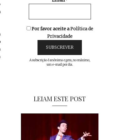
Email*
o
a
Por favor aceite a
Política de
m
Privacidade
o
m
a
A subscrição é anónima e gera, no máximo,
um e-mail por dia.
LEIAM ESTE POST