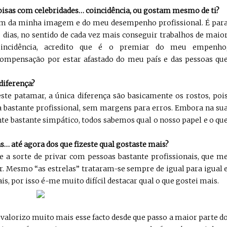
oisas com celebridades… coincidência, ou gostam mesmo de ti?
am da minha imagem e do meu desempenho profissional. É par
 dias, no sentido de cada vez mais conseguir trabalhos de maio
oincidência, acredito que é o premiar do meu empenho
compensação por estar afastado do meu país e das pessoas qu
 diferença?
ste patamar, a única diferença são basicamente os rostos, poi
 bastante profissional, sem margens para erros. Embora na su
te bastante simpático, todos sabemos qual o nosso papel e o qu
as… até agora dos que fizeste qual gostaste mais?
e a sorte de privar com pessoas bastante profissionais, que m
 Mesmo “as estrelas” trataram-se sempre de igual para igual 
s, por isso é-me muito difícil destacar qual o que gostei mais.
 valorizo muito mais esse facto desde que passo a maior parte d