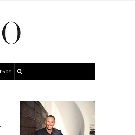
IDADE
U