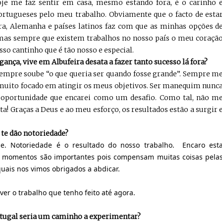
je me faz sentir em casa, mesmo estando fora, é o carinho 
ortugueses pelo meu trabalho. Obviamente que o facto de esta
rra, Alemanha e países latinos faz com que as minhas opções d
as sempre que existem trabalhos no nosso país o meu coraçã
sso cantinho que é tão nosso e especial.
ça, vive em Albufeira desata a fazer tanto sucesso lá fora?
pre soube “o que queria ser quando fosse grande”. Sempre m
 muito focado em atingir os meus objetivos. Ser manequim nunc
a oportunidade que encarei como um desafio. Como tal, não m
uta! Graças a Deus e ao meu esforço, os resultados estão a surgir 
te dão notoriedade?
e. Notoriedade é o resultado do nosso trabalho. Encaro est
s momentos são importantes pois compensam muitas coisas pela
uais nos vimos obrigados a abdicar.
er o trabalho que tenho feito até agora.
rtugal seria um caminho a experimentar?