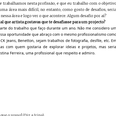
e trabalhamos nesta profissão, e que eu trabalho com o objetiv
ma área mais difícil, no entanto, como gosto de desafios, seri
essa área e logo ver o que acontece. Algum desafio por aí?
l que artista gostavas que te desafiasse para um projecto?
arte do trabalho que faço durante um ano. Não me considero u
essa oportunidade que abraço com o mesmo profissionalismo com
K Jeans, Benetton, sejam trabalhos de fotografia, desfile, etc. E
cas com quem gostaria de explorar ideias e projetos, mas seri
stina Ferreira, uma profissional que respeito e admiro.
ue o vosso! (Diz a Irina)