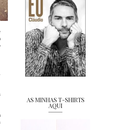
e
a
o
m
s
AS MINHAS T-SHIRTS
AQUI
a
s