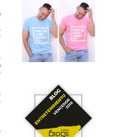
a
r
,
e
s
a
e
e
e
o