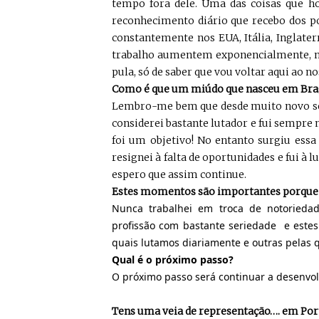
tempo fora dele. Uma das coisas que ho
reconhecimento diário que recebo dos p
constantemente nos EUA, Itália, Inglate
trabalho aumentem exponencialmente, m
pula, só de saber que vou voltar aqui ao no
Como é que um miúdo que nasceu em Bragan
Lembro-me bem que desde muito novo sem
considerei bastante lutador e fui sempre
foi um objetivo! No entanto surgiu ess
resignei à falta de oportunidades e fui à l
espero que assim continue.
Estes momentos são importantes porque 
Nunca trabalhei em troca de notoriedad
profissão com bastante seriedade e este
quais lutamos diariamente e outras pelas q
Qual é o próximo passo?
O próximo passo será continuar a desenvolv
Tens uma veia de representação…. em Po