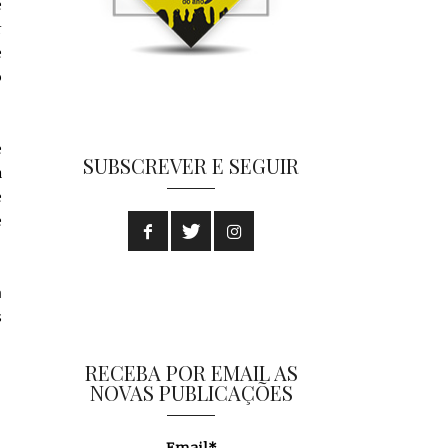
e
r
e
o
e
SUBSCREVER E SEGUIR
a
e
e
a
s
RECEBA POR EMAIL AS
NOVAS PUBLICAÇÕES