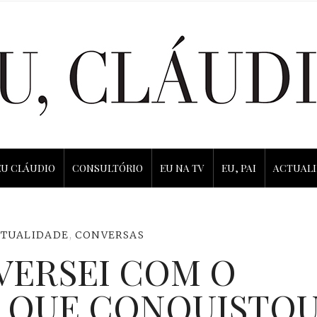
EU CLÁUDIO
CONSULTÓRIO
EU NA TV
EU, PAI
ACTUAL
CTUALIDADE
,
CONVERSAS
VERSEI COM O
 QUE CONQUISTO