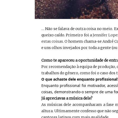
… Não se falava de outra coisa no meio. E
queixo caído. Primeiro foi a
Jennifer Lope
estas coisas
. O homem chama-se André Cos
e uns olhos invejados por toda a gente (ou 
Como te apareceu a oportunidade de entr
Por recomendação à equipa de produção, 
trabalhos do género, como foi o caso dos
O que achaste dele enquanto profissional
Enquanto profissional foi motivador, aces
coisas, demonstrando-o sempre de uma fo
Já apreciavas a música dele?
As músicas dele acompanharam a fase ma
altura. Ultimamente confesso que não segu
cantores latinos com mais qualidade.