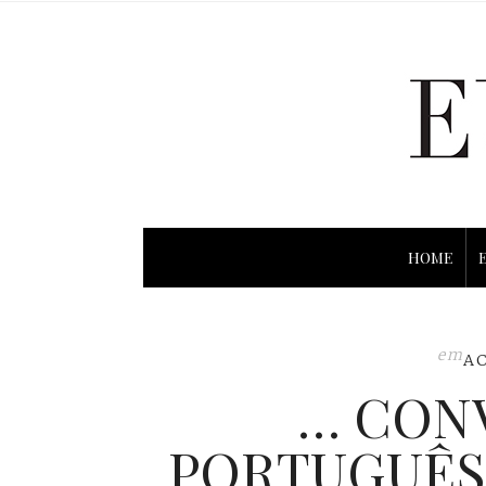
HOME
em
A
… CON
PORTUGUÊS