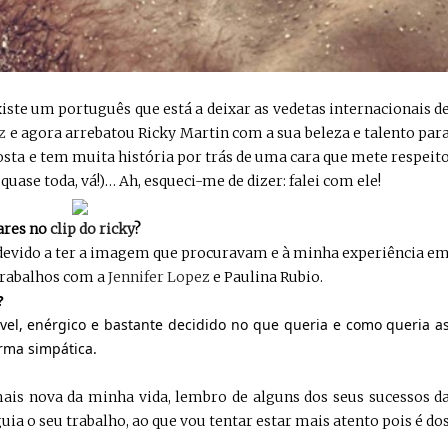
xiste um português que está a deixar as vedetas internacionais d
z
e agora arrebatou Ricky Martin com a sua beleza e talento par
ta e tem muita história por trás de uma cara que mete respeit
quase toda, vá!)… Ah, esqueci-me de dizer: falei com ele!
ares no
clip do ricky
?
devido a ter a imagem que procuravam e à minha experiência e
 trabalhos com a
Jennifer Lopez
e Paulina Rubio.
?
sível, enérgico e bastante decidido no que queria e como queria a
rma simpática.
is nova da minha vida, lembro de alguns dos seus sucessos d
ia o seu trabalho, ao que vou tentar estar mais atento pois é do