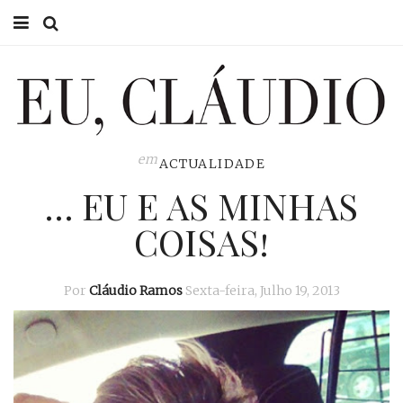
HOME
EU CLÁUDIO
CONSULTÓRIO
em
ACTUALIDADE
… EU E AS MINHAS
EU NA TV
COISAS!
EU, PAI
ACTUALIDADE
Por
Cláudio Ramos
Sexta-feira, Julho 19, 2013