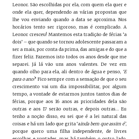
Leonor. São escolhidas por ela, com quem ela quer e
onde ela quer, dependendo as várias propostas que
lhe vou enviando quando a data se aproxima. Nos
horários tento ser rigoroso, mas é complicado. A
Leonor cresceu! Mantemos esta tradição de férias ‘a
dois’ – que quando se tornou adolescente passaram a
ser a mais, por conta da prima, das amigas e do que a
fizer feliz. Fazemos isto todos os anos desde que me
separei. Já lá vão uns anos valentes. De vez em
quando olho para ela, ali dentro de água e penso,
‘E
para o ano?
’ Fico sempre com a sensação de que o seu
crescimento vai um dia impossibilitar, por algum
tempo, a vontade de estarmos juntos tantos dias de
férias, porque aos 16 anos as prioridades dela são
outras e aos 17 serão outras, e depois outras… Eu
tenho a noção disso, eu sei que é a lei natural das
coisas e há um lado que grita ‘a
inda bem que assim é’
,
porque quero uma filha independente, de livres
escolhas e vontades, mas há também o outro lado,