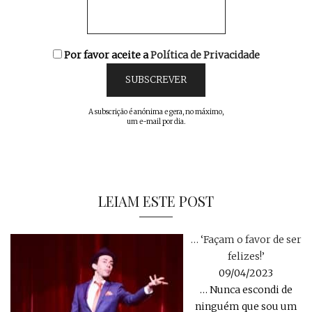
Por favor aceite a
Política de Privacidade
A subscrição é anónima e gera, no máximo,
um e-mail por dia.
LEIAM ESTE POST
… ‘Façam o favor de ser
felizes!’
09/04/2023
… Nunca escondi de
ninguém que sou um