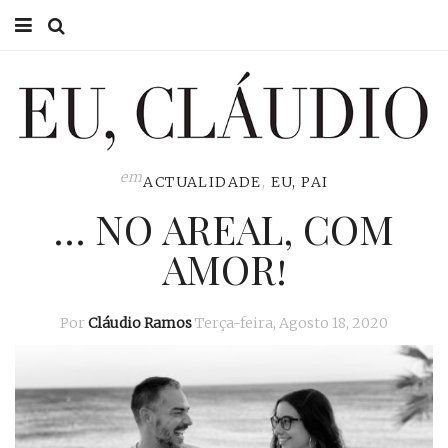
HOME
EU CLÁUDIO
CONSULTÓRIO
em
ACTUALIDADE
,
EU, PAI
… NO AREAL, COM
EU NA TV
AMOR!
EU, PAI
ACTUALIDADE
Por
Cláudio Ramos
Terça-feira, Agosto 18, 2020