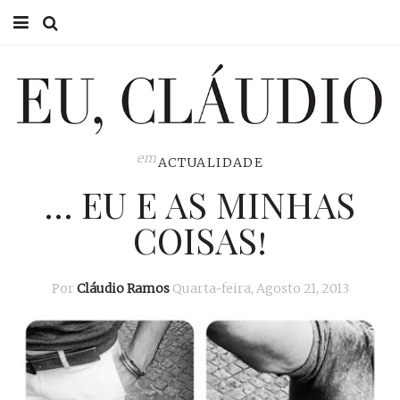
HOME
EU CLÁUDIO
CONSULTÓRIO
em
ACTUALIDADE
… EU E AS MINHAS
EU NA TV
COISAS!
EU, PAI
ACTUALIDADE
Por
Cláudio Ramos
Quarta-feira, Agosto 21, 2013