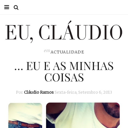
HOME
EU CLÁUDIO
CONSULTÓRIO
em
ACTUALIDADE
… EU E AS MINHAS
EU NA TV
COISAS
EU, PAI
ACTUALIDADE
Por
Cláudio Ramos
Sexta-feira, Setembro 6, 2013