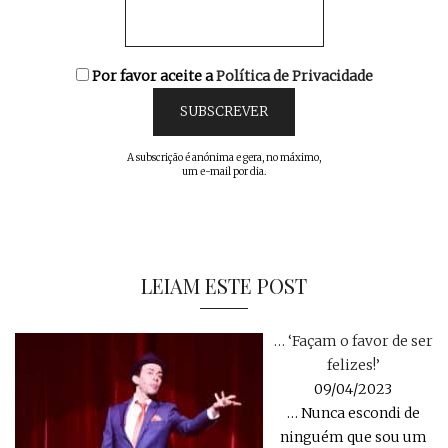
Por favor aceite a
Política de Privacidade
A subscrição é anónima e gera, no máximo,
um e-mail por dia.
LEIAM ESTE POST
… ‘Façam o favor de ser
felizes!’
09/04/2023
… Nunca escondi de
ninguém que sou um