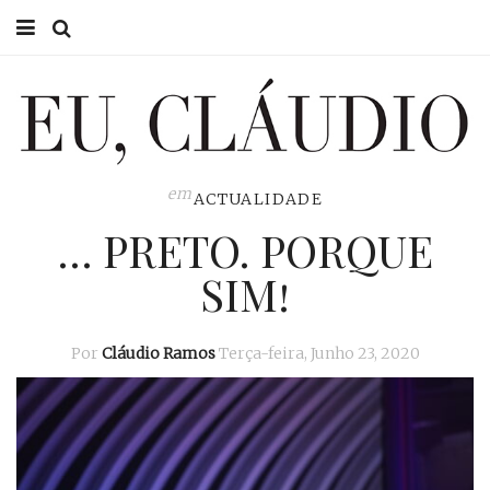
HOME
EU CLÁUDIO
CONSULTÓRIO
em
ACTUALIDADE
… PRETO. PORQUE
EU NA TV
SIM!
EU, PAI
ACTUALIDADE
Por
Cláudio Ramos
Terça-feira, Junho 23, 2020