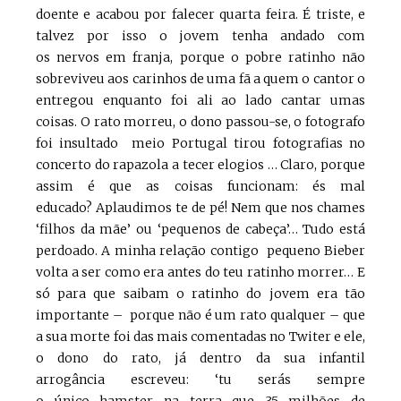
doente e acabou por falecer quarta feira. É triste, e
talvez por isso o jovem tenha andado com
os nervos em franja, porque o pobre ratinho não
sobreviveu aos carinhos de uma fã a quem o cantor o
entregou enquanto foi ali ao lado cantar umas
coisas. O rato morreu, o dono passou-se, o fotografo
foi insultado meio Portugal tirou fotografias no
concerto do rapazola a tecer elogios … Claro, porque
assim é que as coisas funcionam: és mal
educado? Aplaudimos te de pé! Nem que nos chames
‘filhos da mãe’ ou ‘pequenos de cabeça’… Tudo está
perdoado. A minha relação contigo pequeno Bieber
volta a ser como era antes do teu ratinho morrer… E
só para que saibam o ratinho do jovem era tão
importante – porque não é um rato qualquer – que
a sua morte foi das mais comentadas no Twiter e ele,
o dono do rato, já dentro da sua infantil
arrogância escreveu: ‘tu serás sempre
o único hamster na terra que 35 milhões de