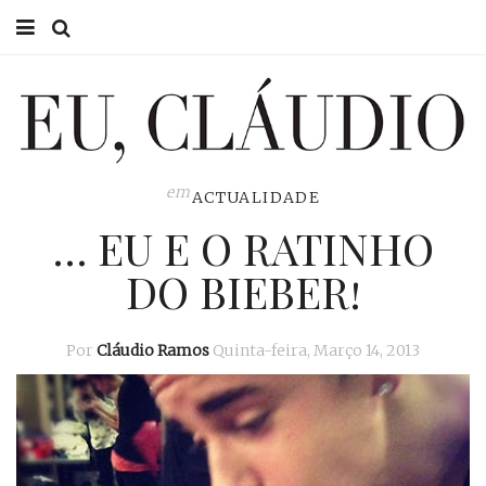
HOME
EU CLÁUDIO
CONSULTÓRIO
em
ACTUALIDADE
… EU E O RATINHO
EU NA TV
DO BIEBER!
EU, PAI
ACTUALIDADE
Por
Cláudio Ramos
Quinta-feira, Março 14, 2013