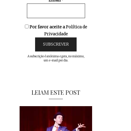
Email*
Por favor aceite a
Política de
Privacidade
A subscrição é anónima e gera, no máximo,
um e-mail por dia.
LEIAM ESTE POST