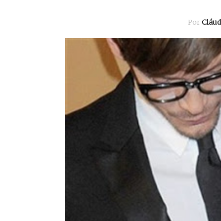
Por
Cláu