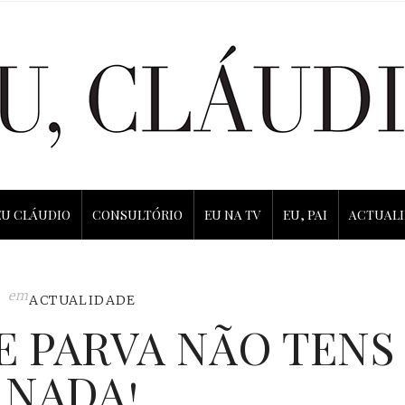
EU CLÁUDIO
CONSULTÓRIO
EU NA TV
EU, PAI
ACTUAL
em
ACTUALIDADE
E PARVA NÃO TENS
NADA!