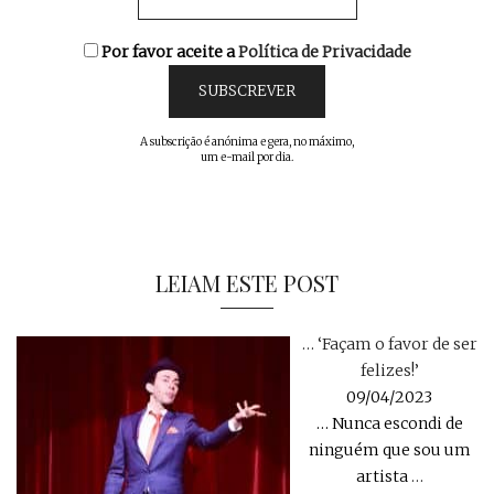
Por favor aceite a
Política de Privacidade
A subscrição é anónima e gera, no máximo,
um e-mail por dia.
LEIAM ESTE POST
… ‘Façam o favor de ser
felizes!’
09/04/2023
… Nunca escondi de
ninguém que sou um
artista
…