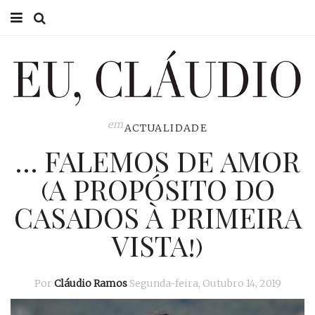
HOME
EU CLÁUDIO
CONSULTÓRIO
em
ACTUALIDADE
… FALEMOS DE AMOR
EU NA TV
(A PROPÓSITO DO
EU, PAI
CASADOS À PRIMEIRA
ACTUALIDADE
VISTA!)
Por
Cláudio Ramos
Segunda-feira, Outubro 14, 2019