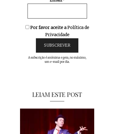
Email*
Por favor aceite a
Política de
Privacidade
A subscrição é anónima e gera, no máximo,
um e-mail por dia.
LEIAM ESTE POST