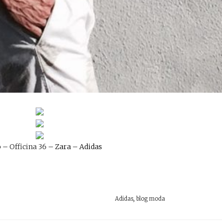
o –
Officina 36
– Zara – Adidas
Adidas
,
blog moda