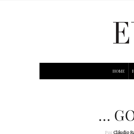
HOME
… GO
Por
Cláudio 