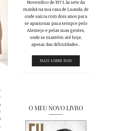
Novembro de 1973, às sete da
manhã na sua casa de Luanda, de
onde sairia com dois anos para
se apaixonar para sempre pelo
Alentejo e pelas suas gentes,
onde se mantém até hoje,
apesar das dificuldades...
MAIS SOBRE MIM
e
e
a
O MEU NOVO LIVRO
o
a
,