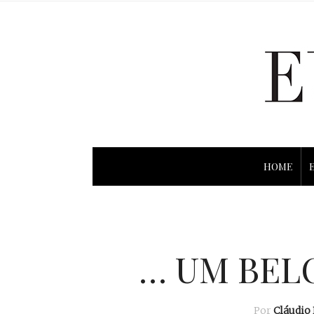
HOME
… UM BELO
Por
Cláudio