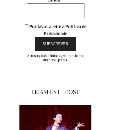
Email*
Por favor aceite a
Política de
Privacidade
A subscrição é anónima e gera, no máximo,
um e-mail por dia.
LEIAM ESTE POST