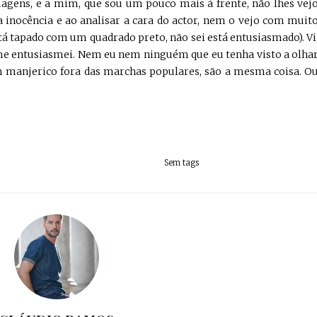
magens, e a mim, que sou um pouco mais à frente, não lhes vej
inocência e ao analisar a cara do actor, nem o vejo com muit
tá tapado com um quadrado preto, não sei está entusiasmado). Vi
 me entusiasmei. Nem eu nem ninguém que eu tenha visto a olha
 um manjerico fora das marchas populares, são a mesma coisa. O
Sem tags