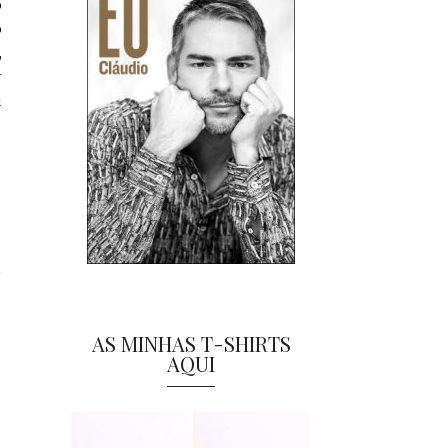
o
o
,
r
u
AS MINHAS T-SHIRTS
AQUI