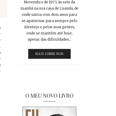
Novembro de 1973, às sete da
manhã na sua casa de Luanda, de
onde sairia com dois anos para
se apaixonar para sempre pelo
Alentejo e pelas suas gentes,
a
onde se mantém até hoje,
é
apesar das dificuldades...
o
.
a
MAIS SOBRE MIM
e
a
e
O MEU NOVO LIVRO