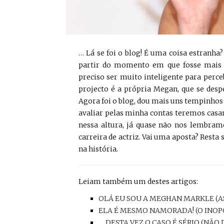
… Lá se foi o blog! É uma coisa estranha?
partir do momento em que fosse mais 
preciso ser muito inteligente para perc
projecto é a própria Megan, que se des
Agora foi o blog, dou mais uns tempinhos 
avaliar pelas minha contas teremos casa
nessa altura, já quase não nos lembr
carreira de actriz. Vai uma aposta? Resta
na história.
Leiam também um destes artigos:
OLÁ EU SOU A MEGHAN MARKLE (AS
ELA É MESMO NAMORADA! (O INO
… DESTA VEZ O CASO É SÉRIO (NÃO