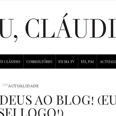
EU CLÁUDIO
CONSULTÓRIO
EU NA TV
EU, PAI
ACTUAL
em
ACTUALIDADE
ADEUS AO BLOG! (E
SEI LOGO!)