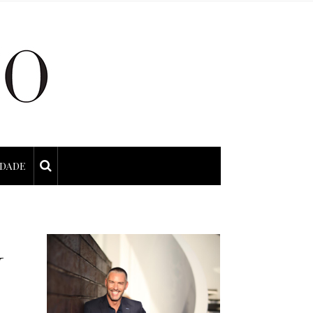
IDADE
U