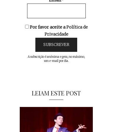
Email*
Por favor aceite a
Política de
Privacidade
A subscrição é anónima e gera, no máximo,
um e-mail por dia.
LEIAM ESTE POST