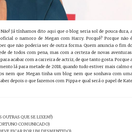
 Não! Já tínhamos dito
aqui
que o blog seria sol de pouca dura, 
oficial o namoro de Megan com Harry. Porquê? Porque não 
eber que não poderia ser de outra forma. Quem anuncia o fim d
pede de todos com pena, mas com a certeza de novas aventuras
para acabar com a carreira de actriz, de que tanto gosta. Porque 
mento lá para metade de 2018, quando tudo estiver mais calmo 
amos nem que Megan tinha um blog nem que sonhava com um
 saber depois o que fazemos com Pippa e qual será o papel de Kat
 OUTRAS QUE SE LIXEM!)
PORTUNO COMUNICADO)
 DEVE FICAR POR UM DESMENTIDO)