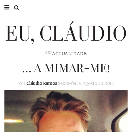
HOME
EU CLÁUDIO
CONSULTÓRIO
em
ACTUALIDADE
… A MIMAR-ME!
EU NA TV
EU, PAI
Por
Cláudio Ramos
Sexta-feira, Agosto 30, 2013
ACTUALIDADE