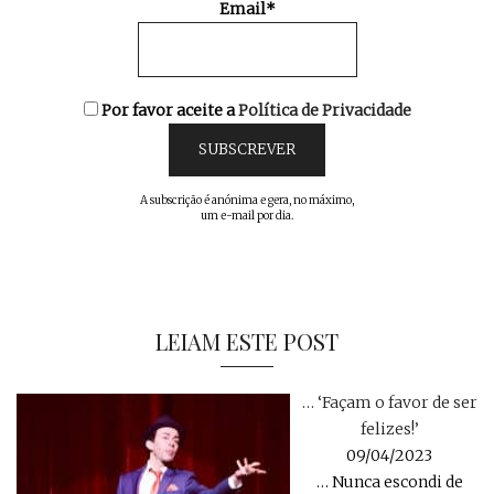
Email*
Por favor aceite a
Política de Privacidade
A subscrição é anónima e gera, no máximo,
um e-mail por dia.
LEIAM ESTE POST
… ‘Façam o favor de ser
felizes!’
09/04/2023
… Nunca escondi de