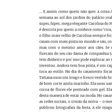
… E assim como quem não quer a coisa A
semana ao sol dos jardins do palácio rea
super, hiper, mega elegante Carolina do M
é descrita por quem a conhece como ‘rica, 
o filho mais velho de Carolina sempre foi
casais com mais pinta no mundo e são, co
mas com o mesmo amor aos cães. Se uns
fizeram do seu cão dama de companhia (al
tem dinheiro e por isso pode explorar ao
inventou. Andrea tem boa pinta, é um rap
toca ao estilo. No dia do casamento fora
Tatiana usou um longo e fresco vestido b
de bom corte azula marinho. Ela usou san
coroa de flores ele penteado com gel. El
desta maneira de estar na moda. No casa
as redes sociais, o irmão da noiva – o m
publicou fotografais da festa. A ele n