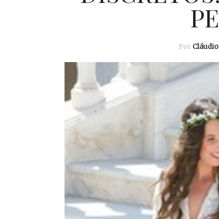
PE
Por
Cláudi