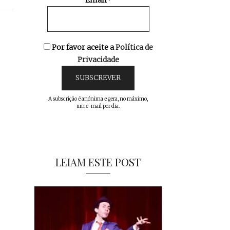
Email*
Por favor aceite a
Política de
Privacidade
A subscrição é anónima e gera, no máximo,
um e-mail por dia.
LEIAM ESTE POST