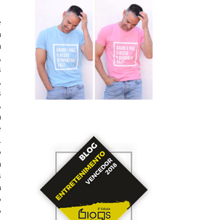
e
a
a
,
s
,
s
,
a
e
.
o
a
s
a
o
o