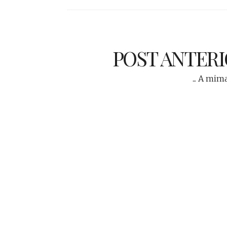
POST ANTER
... A mim