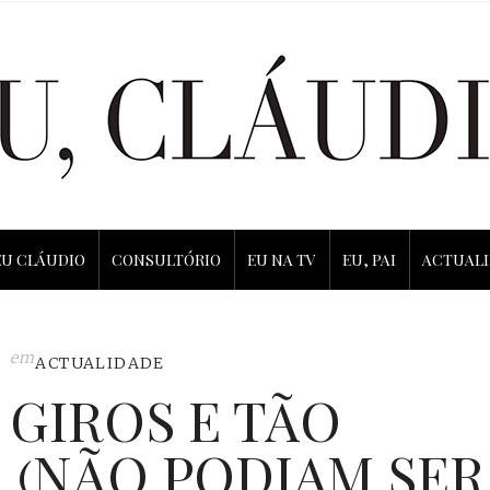
EU CLÁUDIO
CONSULTÓRIO
EU NA TV
EU, PAI
ACTUAL
em
ACTUALIDADE
 GIROS E TÃO
 (NÃO PODIAM SER