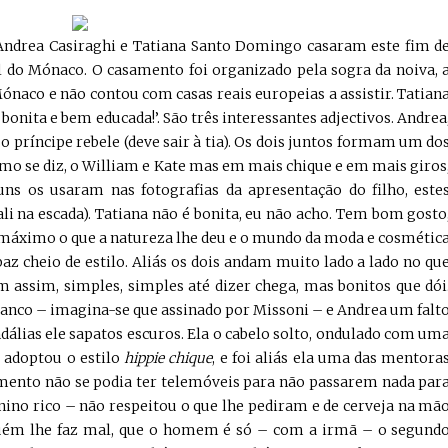
ndrea Casiraghi e Tatiana Santo Domingo casaram este fim d
l do Mónaco. O casamento foi organizado pela sogra da noiva, 
ónaco e não contou com casas reais europeias a assistir. Tatian
bonita e bem educada!’. São três interessantes adjectivos. Andrea
 o príncipe rebele (deve sair à tia). Os dois juntos formam um do
mo se diz, o William e Kate mas em mais chique e em mais giros
 os usaram nas fotografias da apresentação do filho, este
i na escada). Tatiana não é bonita, eu não acho. Tem bom gosto
 máximo o que a natureza lhe deu e o mundo da moda e cosmétic
az cheio de estilo. Aliás os dois andam muito lado a lado no qu
m assim, simples, simples até dizer chega, mas bonitos que dói
ranco – imagina-se que assinado por Missoni – e Andrea um falt
dálias ele sapatos escuros. Ela o cabelo solto, ondulado com um
a adoptou o estilo
hippie chique
, e foi aliás ela uma das mentora
mento não se podia ter telemóveis para não passarem nada par
enino rico – não respeitou o que lhe pediram e de cerveja na mã
inguém lhe faz mal, que o homem é só – com a irmã – o segund