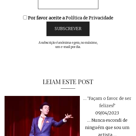
Por favor aceite a
Política de Privacidade
A subscrição é anónima e gera, no máximo,
um e-mail por dia.
LEIAM ESTE POST
… ‘Façam o favor de ser
felizes!’
09/04/2023
… Nunca escondi de
ninguém que sou um
artista
…