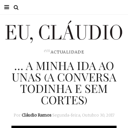
HOME
EU CLÁUDIO
CONSULTÓRIO
em
ACTUALIDADE
… A MINHA IDA AO
EU NA TV
UNAS (A CONVERSA
EU, PAI
TODINHA E SEM
ACTUALIDADE
CORTES)
Por
Cláudio Ramos
Segunda-feira, Outubro 30, 2017