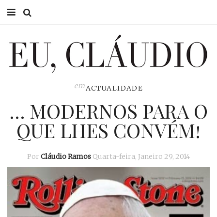
HOME
EU CLÁUDIO
CONSULTÓRIO
em
ACTUALIDADE
… MODERNOS PARA O
EU NA TV
QUE LHES CONVÉM!
EU, PAI
ACTUALIDADE
Por
Cláudio Ramos
Quarta-feira, Janeiro 29, 2014