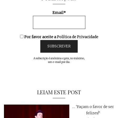
Email*
Por favor aceite a
Política de Privacidade
A subscrição é anónima e gera, no máximo,
um e-mail por dia.
LEIAM ESTE POST
… ‘Façam o favor de ser
felizes!’