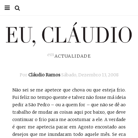
HOME
EU CLÁUDIO
CONSULTÓRIO
em
ACTUALIDADE
EU NA TV
Por
Cláudio Ramos
Sábado, Dezembro 13, 2008
EU, PAI
Não sei se me apetece que chova ou que esteja frio.
ACTUALIDADE
Fui feliz no tempo quente e talvez não fosse má ideia
pedir a São Pedro – ou a quem for – que não se dê ao
trabalho de mudar as coisas aqui por baixo, que deve
continuar o frio para me acostumar a ele. A verdade
é quer me apetecia parar em Agosto encostado aos
desejos que me inundaram todo aquele mês. Se era