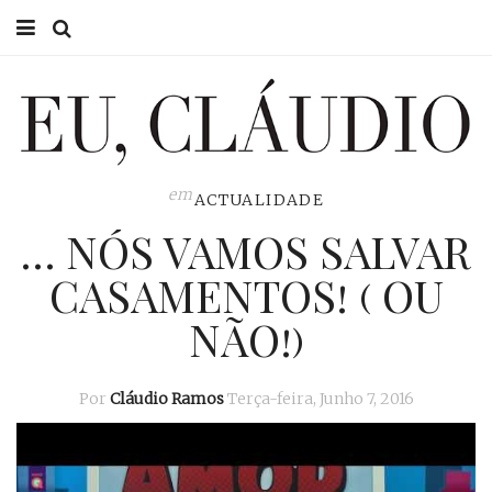
HOME
EU CLÁUDIO
CONSULTÓRIO
em
ACTUALIDADE
… NÓS VAMOS SALVAR
EU NA TV
CASAMENTOS! ( OU
EU, PAI
NÃO!)
ACTUALIDADE
Por
Cláudio Ramos
Terça-feira, Junho 7, 2016