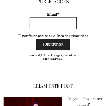
PUBLICAÇÕES
Email*
Por favor aceite a
Política de Privacidade
A subscrição é anónima e gera, no máximo,
um e-mail por dia.
LEIAM ESTE POST
… ‘Façam o favor de ser
felizes!’