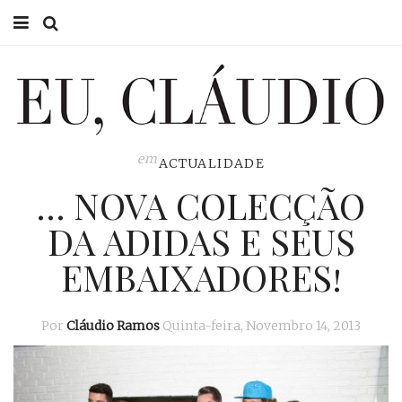
HOME
EU CLÁUDIO
CONSULTÓRIO
em
ACTUALIDADE
… NOVA COLECÇÃO
EU NA TV
DA ADIDAS E SEUS
EU, PAI
EMBAIXADORES!
ACTUALIDADE
Por
Cláudio Ramos
Quinta-feira, Novembro 14, 2013