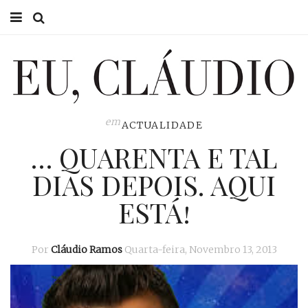
HOME
EU CLÁUDIO
CONSULTÓRIO
em
ACTUALIDADE
… QUARENTA E TAL
EU NA TV
DIAS DEPOIS. AQUI
EU, PAI
ESTÁ!
ACTUALIDADE
Por
Cláudio Ramos
Quarta-feira, Novembro 13, 2013