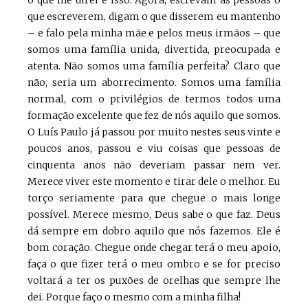
o que lhe direi é isso. Agora, escrevam as pessoas o
que escreverem, digam o que disserem eu mantenho
– e falo pela minha mãe e pelos meus irmãos – que
somos uma família unida, divertida, preocupada e
atenta. Não somos uma família perfeita? Claro que
não, seria um aborrecimento. Somos uma família
normal, com o privilégios de termos todos uma
formação excelente que fez de nós aquilo que somos.
O Luís Paulo já passou por muito nestes seus vinte e
poucos anos, passou e viu coisas que pessoas de
cinquenta anos não deveriam passar nem ver.
Merece viver este momento e tirar dele o melhor. Eu
torço seriamente para que chegue o mais longe
possível. Merece mesmo, Deus sabe o que faz. Deus
dá sempre em dobro aquilo que nós fazemos. Ele é
bom coração. Chegue onde chegar terá o meu apoio,
faça o que fizer terá o meu ombro e se for preciso
voltará a ter os puxões de orelhas que sempre lhe
dei. Porque faço o mesmo com a minha filha!