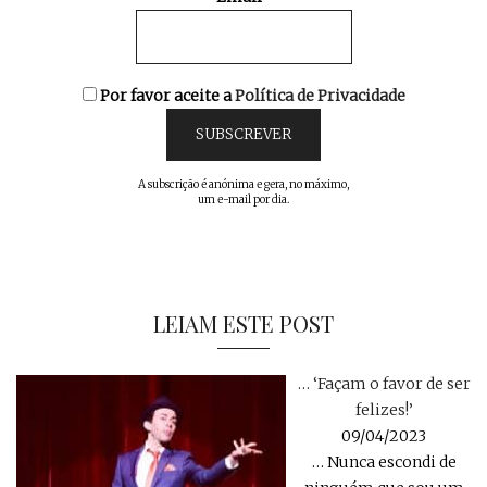
Por favor aceite a
Política de Privacidade
A subscrição é anónima e gera, no máximo,
um e-mail por dia.
LEIAM ESTE POST
… ‘Façam o favor de ser
felizes!’
09/04/2023
… Nunca escondi de