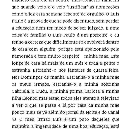
inquieto com ele ali dentro, mas confesso também
que quando vejo e o vejo ‘justificar’ as nomeações
como o fez esta semana rebento de orgulho. O Luís
Paulo é a prova de que se pode dizer tudo, sem perder
a educação nem ter medo de se ser julgado. É uma
coisa de família! O Luís Paulo é um porreiro, e eu
tenho a certeza que dificilmente se envolverá dentro
da casa com alguém, porque está apaixonado pela
namorada e tem muito respeito minha mãe. Esta
longe de casa há mais de um mês e toda a gente o
estranha. Estranho-o nos jantares de quarta feira.
Nos Domingos de manhã. Estranha-o a minha mãe
os meus irmãos, estranha-o a minha sobrinha
Gabriela, o Dudu, a minha prima Carlota a minha
filha Leonor, mas estão todos eles atento à televisão
a ver o que se passa e lá por casa da minha mãe
pouco mais se vê além do Jornal da Noite e do Canal
43. O meu irmão Luís é um puto daqueles que
mantém a ingenuidade de uma boa educação, está