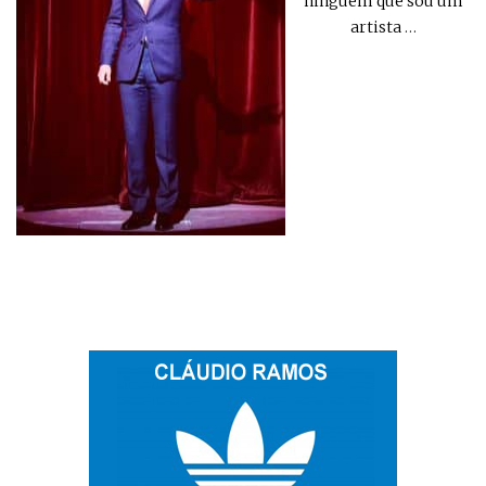
ninguém que sou um
artista
…