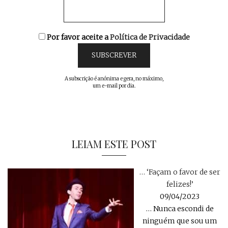
Por favor aceite a
Política de Privacidade
A subscrição é anónima e gera, no máximo,
um e-mail por dia.
LEIAM ESTE POST
… ‘Façam o favor de ser
felizes!’
09/04/2023
… Nunca escondi de
ninguém que sou um