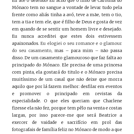
Eu até o defendo! Eu acho que o filho de Carolina do
Mónaco tem no sangue a vontade de levar tudo pela
frente como aliás tinha a avó, teve a mãe, tem o tio,
tem a tia e tem ele, que é filho de Deus e gosta de vez
em quando de se sentir um homem livre e desejado.
Eu nunca acreditei que estes dois estivessem
apaixonados.
Eu elogiei o seu romance e o glamour
do seu casamento
, mas – para mim – não passa
disso. De um casamento glamouroso que faz falta ao
principado do Mónaco. Ele precisa de uma princesa
com pinta, ela gostará do titulo e o Mónaco precisa
muitíssimo de um casal que não deixe que morra
aquilo que por lá fazem melhor: desfilar em eventos
e promover o principado em revistas da
especialidade. O que eles queriam que Charlene
fizesse ela não fez, porque tem pêlo na venta e costas
largas, por isso parece-me que será Beatrice a
exercer de vaidade e sacrifício em prol das
fotografais de família feliz no Mónaco de modo a que