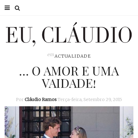
HOME
EU CLÁUDIO
CONSULTÓRIO
em
ACTUALIDADE
… O AMOR E UMA
EU NA TV
VAIDADE!
EU, PAI
ACTUALIDADE
Por
Cláudio Ramos
Terça-feira, Setembro 29, 2015