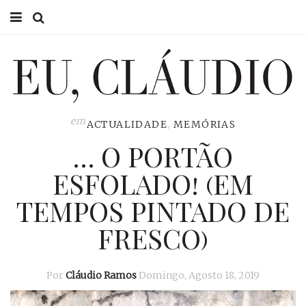
HOME
EU CLÁUDIO
CONSULTÓRIO
em
ACTUALIDADE
,
MEMÓRIAS
… O PORTÃO
EU NA TV
ESFOLADO! (EM
EU, PAI
TEMPOS PINTADO DE
ACTUALIDADE
FRESCO)
Por
Cláudio Ramos
Domingo, Agosto 18, 2019