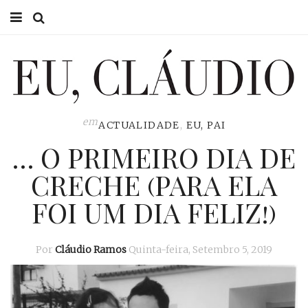
HOME
EU CLÁUDIO
CONSULTÓRIO
em
ACTUALIDADE
,
EU, PAI
… O PRIMEIRO DIA DE
EU NA TV
CRECHE (PARA ELA
EU, PAI
FOI UM DIA FELIZ!)
ACTUALIDADE
Por
Cláudio Ramos
Quinta-feira, Setembro 5, 2019