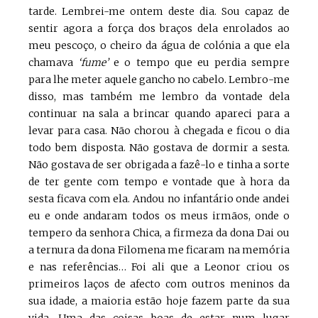
tarde. Lembrei-me ontem deste dia. Sou capaz de
sentir agora a força dos braços dela enrolados ao
meu pescoço, o cheiro da água de colónia a que ela
chamava
‘fume’
e o tempo que eu perdia sempre
para lhe meter aquele gancho no cabelo. Lembro-me
disso, mas também me lembro da vontade dela
continuar na sala a brincar quando apareci para a
levar para casa. Não chorou à chegada e ficou o dia
todo bem disposta. Não gostava de dormir a sesta.
Não gostava de ser obrigada a fazê-lo e tinha a sorte
de ter gente com tempo e vontade que à hora da
sesta ficava com ela. Andou no infantário onde andei
eu e onde andaram todos os meus irmãos, onde o
tempero da senhora Chica, a firmeza da dona Dai ou
a ternura da dona Filomena me ficaram na memória
e nas referências… Foi ali que a Leonor criou os
primeiros laços de afecto com outros meninos da
sua idade, a maioria estão hoje fazem parte da sua
vida. Uma das coisas boas de estar num lugar