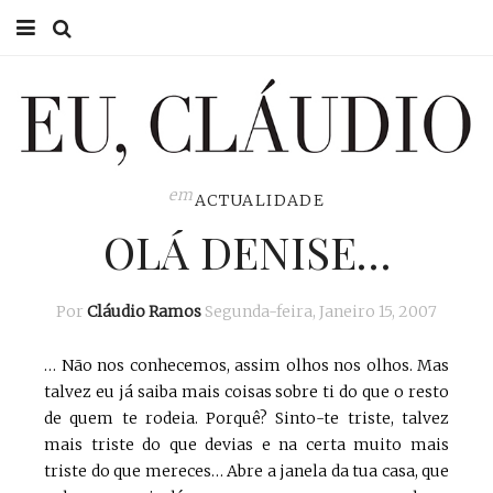
HOME
EU CLÁUDIO
CONSULTÓRIO
em
ACTUALIDADE
OLÁ DENISE…
EU NA TV
EU, PAI
Por
Cláudio Ramos
Segunda-feira, Janeiro 15, 2007
ACTUALIDADE
… Não nos conhecemos, assim olhos nos olhos. Mas
talvez eu já saiba mais coisas sobre ti do que o resto
de quem te rodeia. Porquê? Sinto-te triste, talvez
mais triste do que devias e na certa muito mais
triste do que mereces… Abre a janela da tua casa, que