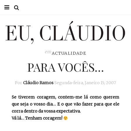
HOME
EU CLÁUDIO
CONSULTÓRIO
em
ACTUALIDADE
PARA VOCÊS…
EU NA TV
EU, PAI
Por
Cláudio Ramos
Segunda-feira, Janeiro 15, 2007
ACTUALIDADE
Se tiverem coragem, contem-me lá como querem
que seja o vosso dia… E o que vão fazer para que ele
corra dentro da vossa expectativa.
Vá lá… Tenham coragem!