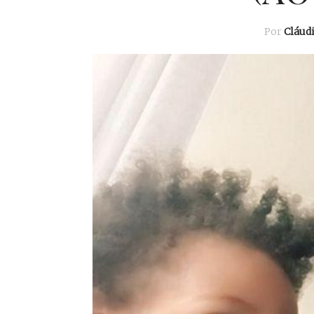
Por
Cláud