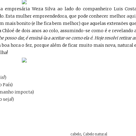
a empresária Weza Silva ao lado do companheiro Luis Cost
ido. Esta mulher empreendedora, que pode conhecer melhor
aqui
em mais bonito (e lhe fica bem melhor) que aquelas extensões qu
ha Chloé de dois anos ao colo, assumindo-se como é e revelando 
e posso dar, é ensiná-la a aceitar-se como ela é. Hoje resolvi retirar a
boa hora o fez, porque além de ficar muito mais nova, natural 
lha!
is!)
o País)
tamanho importa)
 seja!)
cabelo
,
Cabelo natural