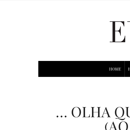
HOME
… OLHA QU
(AO