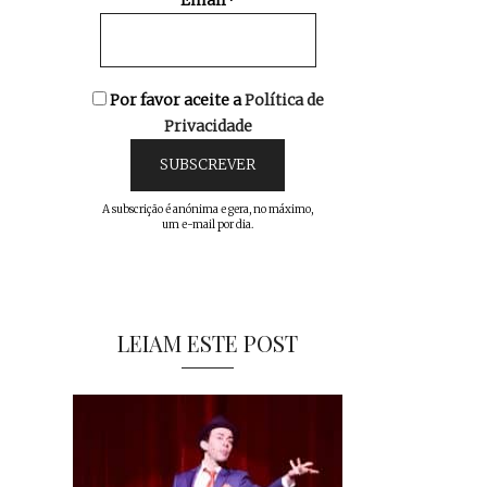
Email*
Por favor aceite a
Política de
Privacidade
A subscrição é anónima e gera, no máximo,
um e-mail por dia.
LEIAM ESTE POST