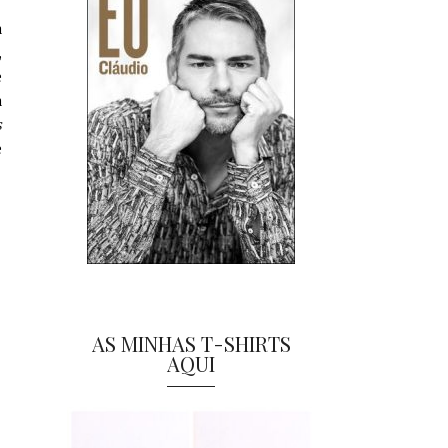
a
,
e
a
s
e
AS MINHAS T-SHIRTS
AQUI