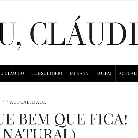
EU CLÁUDIO
CONSULTÓRIO
EU NA TV
EU, PAI
ACTUAL
em
ACTUALIDADE
E BEM QUE FICA!
 NATURAL)