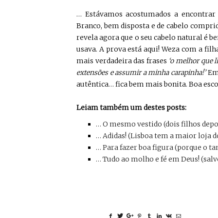
… Estávamos acostumados a encontrar 
Branco, bem disposta e de cabelo compr
revela agora que o seu cabelo natural é b
usava. A prova está aqui! Weza com a fil
mais verdadeira das frases
‘o melhor que lh
extensões e assumir a minha carapinha!’
Em 
autêntica… fica bem mais bonita. Boa esco
Leiam também um destes posts:
… O mesmo vestido (dois filhos depo
… Adidas! (Lisboa tem a maior loja d
… Para fazer boa figura (porque o 
… Tudo ao molho e fé em Deus! (salvo