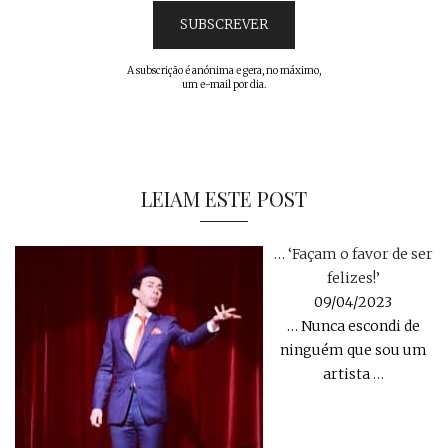
A subscrição é anónima e gera, no máximo,
um e-mail por dia.
LEIAM ESTE POST
… ‘Façam o favor de ser
felizes!’
09/04/2023
… Nunca escondi de
ninguém que sou um
artista
…