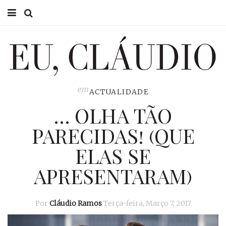
HOME
EU CLÁUDIO
CONSULTÓRIO
em
ACTUALIDADE
… OLHA TÃO
EU NA TV
PARECIDAS! (QUE
EU, PAI
ELAS SE
ACTUALIDADE
APRESENTARAM)
Por
Cláudio Ramos
Terça-feira, Março 7, 2017