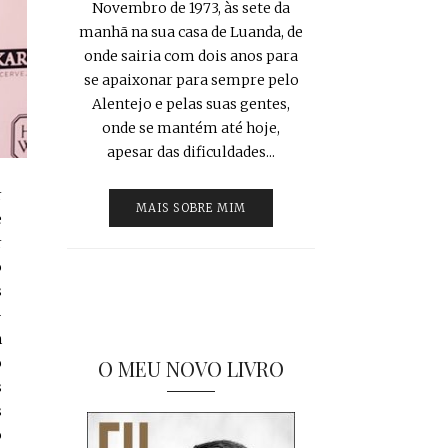
Novembro de 1973, às sete da
manhã na sua casa de Luanda, de
onde sairia com dois anos para
se apaixonar para sempre pelo
Alentejo e pelas suas gentes,
onde se mantém até hoje,
apesar das dificuldades...
r
MAIS SOBRE MIM
e
r
o
s
-
n
o
O MEU NOVO LIVRO
s
s
ó