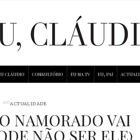
EU CLÁUDIO
CONSULTÓRIO
EU NA TV
EU, PAI
ACTUAL
em
ACTUALIDADE
 O NAMORADO VAI
ODE NÃO SER ELE)