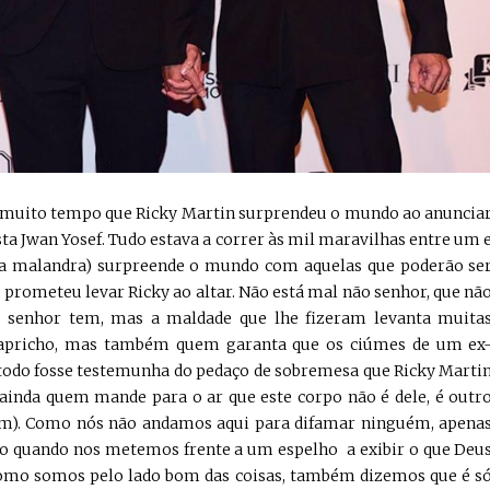
á muito tempo que Ricky Martin surprendeu o mundo ao anuncia
a Jwan Yosef. Tudo estava a correr às mil maravilhas entre um 
essa malandra) surpreende o mundo com aquelas que poderão se
rometeu levar Ricky ao altar. Não está mal não senhor, que nã
o senhor tem, mas a maldade que lhe fizeram levanta muita
 capricho, mas também quem garanta que os ciúmes de um ex
do fosse testemunha do pedaço de sobremesa que Ricky Marti
 ainda quem mande para o ar que este corpo não é dele, é outr
em). Como nós não andamos aqui para difamar ninguém, apena
uco quando nos metemos frente a um espelho a exibir o que Deu
 como somos pelo lado bom das coisas, também dizemos que é s