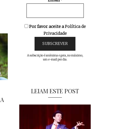
Email*
Por favor aceite a
Política de
Privacidade
A subscrição é anónima e gera, no máximo,
um e-mail por dia.
LEIAM ESTE POST
RA