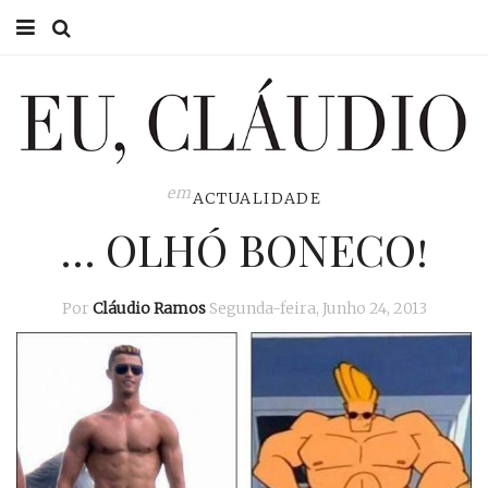
HOME
EU CLÁUDIO
CONSULTÓRIO
em
ACTUALIDADE
… OLHÓ BONECO!
EU NA TV
EU, PAI
Por
Cláudio Ramos
Segunda-feira, Junho 24, 2013
ACTUALIDADE