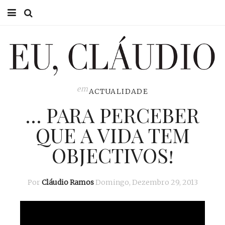
HOME
EU CLÁUDIO
CONSULTÓRIO
em
ACTUALIDADE
… PARA PERCEBER
EU NA TV
QUE A VIDA TEM
EU, PAI
OBJECTIVOS!
ACTUALIDADE
Por
Cláudio Ramos
Domingo, Dezembro 29, 2013