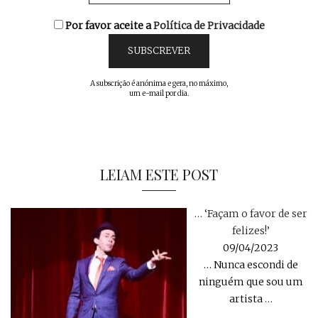
Por favor aceite a
Política de Privacidade
A subscrição é anónima e gera, no máximo,
um e-mail por dia.
LEIAM ESTE POST
… ‘Façam o favor de ser
felizes!’
09/04/2023
… Nunca escondi de
ninguém que sou um
artista
…