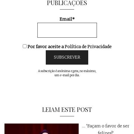
PUBLICAÇÕES
Email*
Por favor aceite a
Política de Privacidade
A subscrição é anónima e gera, no máximo,
um e-mail por dia.
LEIAM ESTE POST
… ‘Façam o favor de ser
felizes!’