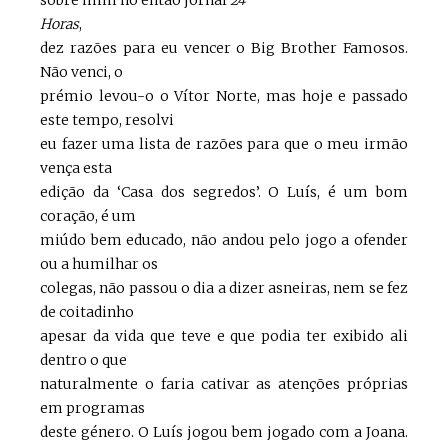
sobre mim no então jornal
24
Horas
,
dez razões para eu vencer o Big Brother Famosos.
Não venci, o
prémio levou-o o Vítor Norte, mas hoje e passado
este tempo, resolvi
eu fazer uma lista de razões para que o meu irmão
vença esta
edição da ‘Casa dos segredos’. O Luís, é um bom
coração, é um
miúdo bem educado, não andou pelo jogo a ofender
ou a humilhar os
colegas, não passou o dia a dizer asneiras, nem se fez
de coitadinho
apesar da vida que teve e que podia ter exibido ali
dentro o que
naturalmente o faria cativar as atenções próprias
em programas
deste género. O Luís jogou bem jogado com a Joana.