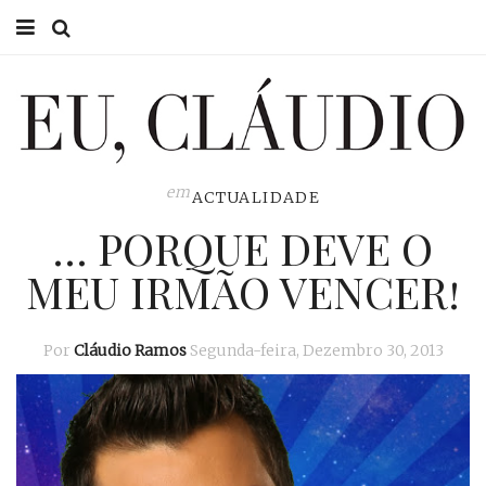
HOME
EU CLÁUDIO
CONSULTÓRIO
em
ACTUALIDADE
… PORQUE DEVE O
EU NA TV
MEU IRMÃO VENCER!
EU, PAI
ACTUALIDADE
Por
Cláudio Ramos
Segunda-feira, Dezembro 30, 2013