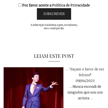
Por favor aceite a
Política de Privacidade
A subscrição é anónima e gera, no máximo,
um e-mail por dia.
LEIAM ESTE POST
… ‘Façam o favor de ser
felizes!’
09/04/2023
… Nunca escondi de
ninguém que sou um
artista
…