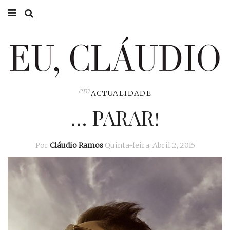
HOME
EU CLÁUDIO
CONSULTÓRIO
em
ACTUALIDADE
… PARAR!
EU NA TV
EU, PAI
Por
Cláudio Ramos
Quinta-feira, Abril 2, 2015
ACTUALIDADE