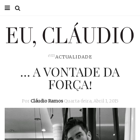
HOME
EU CLÁUDIO
CONSULTÓRIO
em
ACTUALIDADE
… A VONTADE DA
EU NA TV
FORÇA!
EU, PAI
ACTUALIDADE
Por
Cláudio Ramos
Quarta-feira, Abril 1, 2015