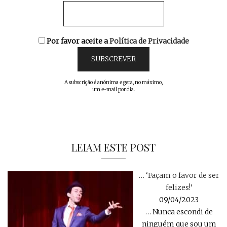
Por favor aceite a
Política de Privacidade
A subscrição é anónima e gera, no máximo,
um e-mail por dia.
LEIAM ESTE POST
… ‘Façam o favor de ser
felizes!’
09/04/2023
… Nunca escondi de
ninguém que sou um