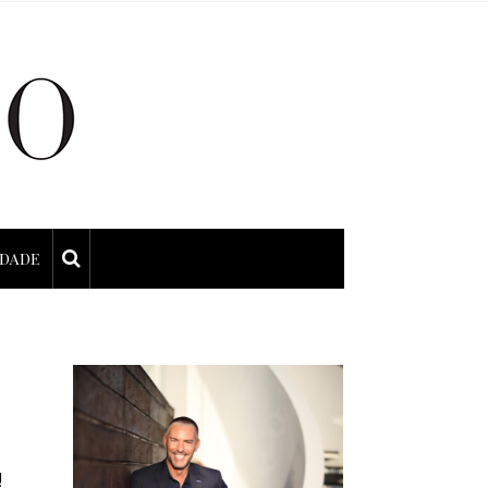
IDADE
!