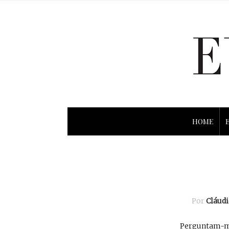
HOME
Por
Cláud
Perguntam-me