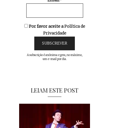
Email*
Por favor aceite a
Política de
Privacidade
A subscrição é anónima e gera, no máximo,
um e-mail por dia.
LEIAM ESTE POST