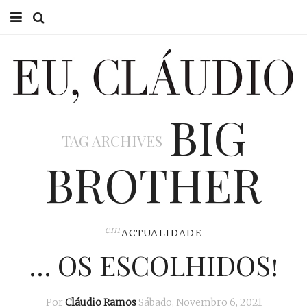
HOME
EU CLÁUDIO
BIG
CONSULTÓRIO
TAG ARCHIVES
EU NA TV
BROTHER
EU, PAI
ACTUALIDADE
em
ACTUALIDADE
… OS ESCOLHIDOS!
Por
Cláudio Ramos
Sábado, Novembro 6, 2021