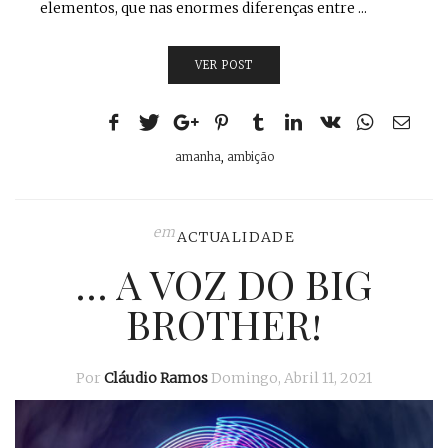
elementos, que nas enormes diferenças entre ...
VER POST
amanha
,
ambição
em
ACTUALIDADE
… A VOZ DO BIG
BROTHER!
Por
Cláudio Ramos
Domingo, Abril 11, 2021