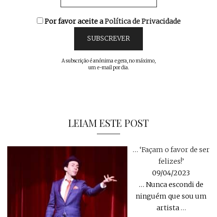
Por favor aceite a
Política de Privacidade
A subscrição é anónima e gera, no máximo,
um e-mail por dia.
LEIAM ESTE POST
… ‘Façam o favor de ser
felizes!’
09/04/2023
… Nunca escondi de
ninguém que sou um
artista
…