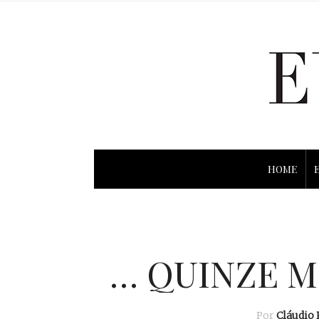
HOME
… QUINZE M
Por
Cláudio