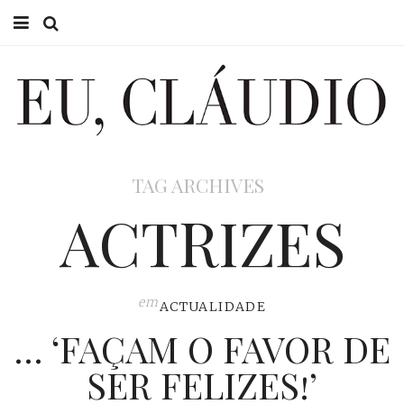
HOME
EU CLÁUDIO
CONSULTÓRIO
TAG ARCHIVES
EU NA TV
ACTRIZES
EU, PAI
ACTUALIDADE
em
ACTUALIDADE
… ‘FAÇAM O FAVOR DE
SER FELIZES!’