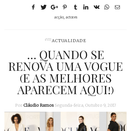
acção
,
actores
em
ACTUALIDADE
… QUANDO SE
RENOVA UMA VOGUE
(E AS MELHORES
APARECEM AQUI!)
Por
Cláudio Ramos
Segunda-feira, Outubro 9, 2017