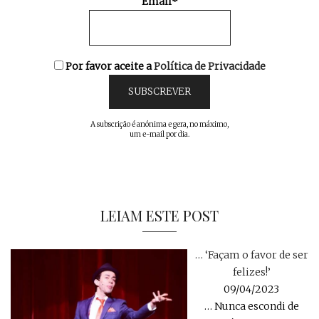
Email*
Por favor aceite a
Política de Privacidade
A subscrição é anónima e gera, no máximo,
um e-mail por dia.
LEIAM ESTE POST
… ‘Façam o favor de ser
felizes!’
09/04/2023
… Nunca escondi de