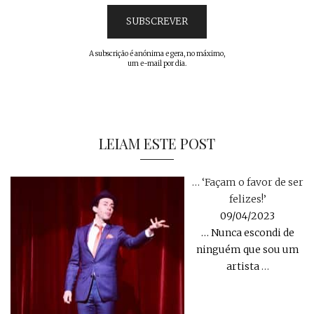
A subscrição é anónima e gera, no máximo,
um e-mail por dia.
LEIAM ESTE POST
… ‘Façam o favor de ser
felizes!’
09/04/2023
… Nunca escondi de
ninguém que sou um
artista
…