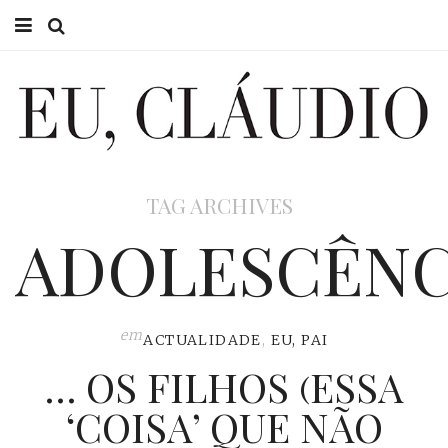
HOME
EU CLÁUDIO
CONSULTÓRIO
TAG ARCHIVES
EU NA TV
ADOLESCÊNC
EU, PAI
ACTUALIDADE
em
ACTUALIDADE
,
EU, PAI
… OS FILHOS (ESSA
‘COISA’ QUE NÃO